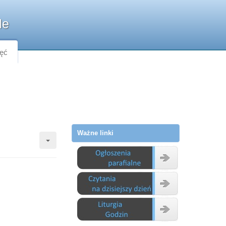
le
jęć
Ważne linki