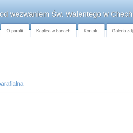
pod wezwaniem Św. Walentego w Chech
O parafii
Kaplica w Łanach
Kontakt
Galeria zd
arafialna