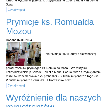
Chechle wykonując jasełka. O przygotowanie dzieci zadbał Pan Dawid
Styra.
Czytaj więcej
Prymicje ks. Romualda
Mozou
Dodano
02/06/2024
Dnia 26 maja 2024r. odbyła się w naszej
parafii msza św. prymicyjna ks. Romualda Mozou. We mszy św.
uczestniczył biskup Sokode Celestin-Marie Gaoua. Wraz z Prymicjantem
mszę św. koncelebrowali: ks. proboszcz - S. Klein, misjonarz z Togo - ks. J.
Piontek, misjonarz z Peru - ks. H. Pocześniok oraz...
Czytaj więcej
Wyróżnienie dla naszych
ministrantów