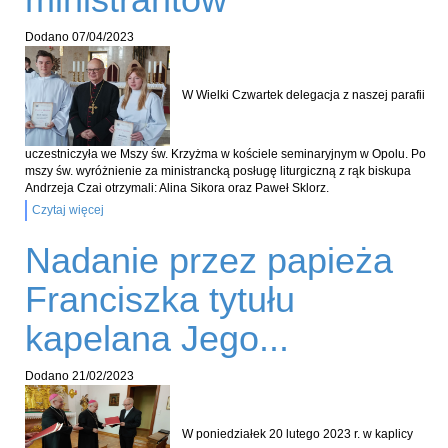
Dodano
07/04/2023
W Wielki Czwartek delegacja z naszej parafii
uczestniczyła we Mszy św. Krzyżma w kościele seminaryjnym w Opolu. Po
mszy św. wyróżnienie za ministrancką posługę liturgiczną z rąk biskupa
Andrzeja Czai otrzymali: Alina Sikora oraz Paweł Sklorz.
Czytaj więcej
Nadanie przez papieża
Franciszka tytułu
kapelana Jego...
Dodano
21/02/2023
W poniedziałek 20 lutego 2023 r. w kaplicy