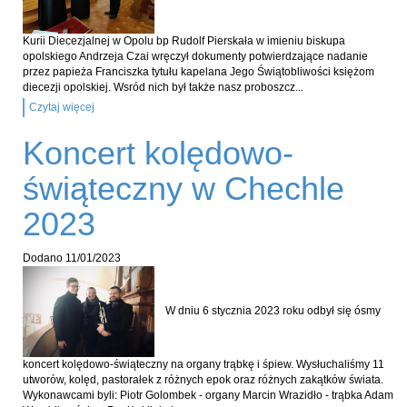
Kurii Diecezjalnej w Opolu bp Rudolf Pierskała w imieniu biskupa
opolskiego Andrzeja Czai wręczył dokumenty potwierdzające nadanie
przez papieża Franciszka tytułu kapelana Jego Świątobliwości księżom
diecezji opolskiej. Wsród nich był także nasz proboszcz...
Czytaj więcej
Koncert kolędowo-
świąteczny w Chechle
2023
Dodano
11/01/2023
W dniu 6 stycznia 2023 roku odbył się ósmy
koncert kolędowo-świąteczny na organy trąbkę i śpiew. Wysłuchaliśmy 11
utworów, kolęd, pastorałek z różnych epok oraz różnych zakątków świata.
Wykonawcami byli: Piotr Golombek - organy Marcin Wrazidło - trąbka Adam