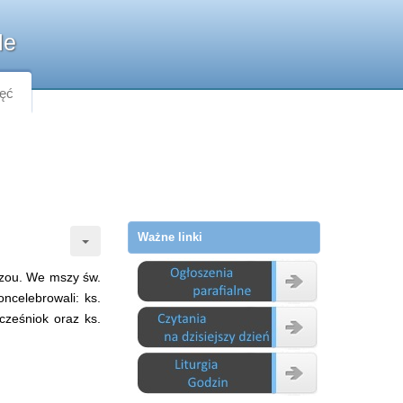
le
jęć
Ważne linki
ozou. We mszy św.
ncelebrowali: ks.
ocześniok oraz ks.