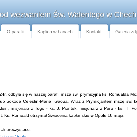
pod wezwaniem Św. Walentego w Chech
O parafii
Kaplica w Łanach
Kontakt
Galeria zd
24r. odbyła się w naszej parafii msza św. prymicyjna ks. Romualda M
skup Sokode Celestin-Marie Gaoua. Wraz z Prymicjantem mszę św. ko
lein, misjonarz z Togo - ks. J. Piontek, misjonarz z Peru - ks. H. P
rt. Ks. Romuald otrzymał Święcenia kapłańskie w Opolu 18 maja.
tych uroczystości:
ńskie w Opolu