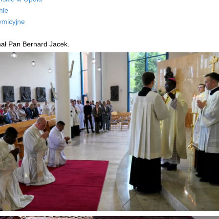
hle
ymicyjne
nał Pan Bernard Jacek.