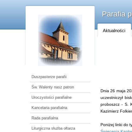
Parafia 
Aktualności
Duszpasterze parafii
Św. Walenty nasz patron
Dnia 26 maja 20
Uroczystości parafialne
uczestniczył bi
proboszcz - S. K
Kancelaria parafialna
Kazimierz Folkie
Rada parafialna
Poniżej linki do 
Liturgiczna służba ołtarza
Święcenia Kapła